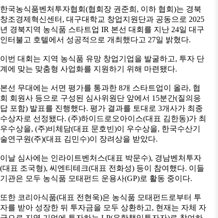
한국농식품벤처투자협회(협회장 권준희, 이하 협회)는 경북
창조경제혁신센터, 대구대학교 창업지원단과 공동으로 2025
년 경북지역 농식품 스타트업 IR 본선 대회를 지난 24일 대구
인터불고 호텔에서 성공적으로 개최했다고 27일 밝혔다.
이번 대회는 지역 농식품 유망 창업기업을 발굴하고, 투자 단
계에 맞는 맞춤형 사업화를 지원하기 위해 마련됐다.
본선 무대에는 서면 평가를 통과한 8개 스타트업이 올라, 협
회 회원사 등으로 구성된 심사위원단 앞에서 15분간(질의응
답 포함) 발표를 진행했다. 평가 결과를 토대로 3개사가 최종
수상자로 선정됐다. (주)하이드로오아이스(대표 김한동)가 최
우수상을, (주)비체담(대표 문호빈)이 우수상을, 한국수산기
술연구원(주)(대표 김민수)이 장려상을 받았다.
이날 심사에는 인라이트벤처스(대표 박문수), 경남벤처투자
(대표 조국형), 씨엔티테크(대표 전화성) 등이 참여했다. 이들
기관은 모두 농식품 모태펀드 운용사(GP)로 활동 중이다.
또한 코리아식품(대표 전현욱)은 농식품 모태펀드로부터 투
자를 받아 성장한 뒤 투자금을 모두 상환하고, 현재는 자체 자
금으로 지역 기업에 투자하는 LP(유한책임투자자)로 참여하