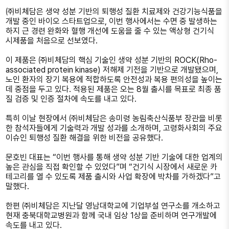
㈜비체담은 생약 성분 기반의 퇴행성 질환 치료제와 건강기능식품을
개발 중인 바이오 스타트업으로, 이번 행사에서는 수면 중 발생하는
하지 근 경련 완화와 혈행 개선에 도움을 줄 수 있는 액상형 건기식
시제품을 처음으로 선보였다.
이 제품은 ㈜비체담의 핵심 기술인 생약 성분 기반의 ROCK(Rho-
associated protein kinase) 저해제 기전을 기반으로 개발됐으며,
노인 환자의 장기 복용에 적합하도록 안전성과 복용 편의성을 높이는
데 중점을 두고 있다. 적용된 제품은 오는 8월 출시를 목표로 최종 품
질 검증 및 인증 절차에 속도를 내고 있다.
특히 이날 현장에서 ㈜비체담은 송미령 농림축산식품부 장관을 비롯
한 참석자들에게 기술력과 개발 성과를 소개하며, 고령화사회의 주요
이슈인 퇴행성 질환 해결을 위한 비전을 공유했다.
문호빈 대표는 “이번 행사를 통해 생약 성분 기반 기술에 대한 업계의
높은 관심을 직접 확인할 수 있었다”며 “건기식 시장에서 새로운 카
테고리를 열 수 있도록 제품 출시와 사업 확장에 박차를 가하겠다”고
말했다.
한편 ㈜비체담은 지난달 영남대학교에 기업부설 연구소를 개소하고
현재 충북대학교병원과 함께 국내 임상 1상을 준비하며 연구개발에
속도를 내고 있다.