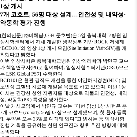
1상 개시
7개 코호트, 56명 대상 설계…안전성 및 내약성·
약동학 평가 진행
[한의신문] ㈜비체담(대표 문호빈)은 5일 충북대학교병원 임
상시험센터에서 자체 개발한 생약성분 기반 ROCK 저해제
‘BCD101’의 임상 1상 개시 모임(Site Initiation Visit·SIV)을 개
최했다고 밝혔다.
이번 임상시험은 충북대학교병원 임상약리학과 박민규 교수
가 책임연구자(PI)로 참여하며, 임상시험수탁기관(CRO)으로
는 LSK Global PS가 수행한다.
BCD101은 혈관 경직도 개선을 통한 야간하지경련(NLC) 및
노인성 고혈압 치료제 개발을 목표로 하고 있으며, 이번 1상
에서는 건강한 성인 지원자를 대상으로 약물의 안전성, 내약
성, 약동학(PK) 특성을 평가한다.
이날 개시모임에서 박민규 교수는 “이번 임상 1상 시험은 총
7개 코호트(cohort), 56명 대상으로 설계됐으며, 첫 환자 등록
및 투약은 오는 23일로 예정돼 있다”고 밝히는 등 임상시험
진행 계획을 공유하는 한편 연구진과 향후 추진 방향에 대해
논의했다.