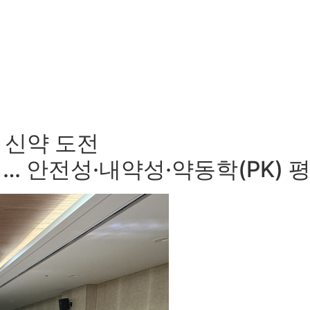
벌 신약 도전
계… 안전성·내약성·약동학(PK) 