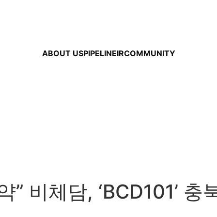
ABOUT US
PIPELINE
IR
COMMUNITY
약” 비체담, ‘BCD101’