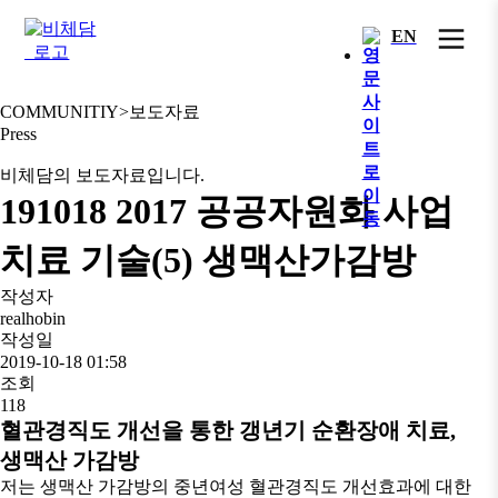
콘
EN
텐
츠
로
건
COMMUNITIY
>
보도자료
너
Press
뛰
비체담의 보도자료입니다.
기
191018 2017 공공자원화 사업
치료 기술(5) 생맥산가감방
작성자
realhobin
작성일
2019-10-18 01:58
조회
118
혈관경직도 개선을 통한 갱년기 순환장애 치료,
생맥산 가감방
저는 생맥산 가감방의 중년여성 혈관경직도 개선효과에 대한