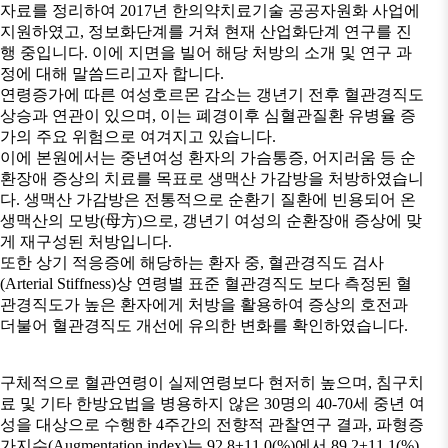
자료를 정리하여 2017년 한의약치료기술 공공자원화 사업에
지원하였고, 정보화단계를 거쳐 현재 산업화단계 연구를 진
행 중입니다. 이에 지면을 빌어 해당 처방의 소개 및 연구 과
정에 대해 말씀드리고자 합니다.
연령증가에 따른 여성호르몬 감소는 갱년기 전후 혈관경직도
상승과 연관이 있으며, 이는 폐경이후 심혈관질환 유병율 증
가의 주요 위험으로 여겨지고 있습니다.
이에 본원에서는 중년여성 환자의 가슴통증, 어지러움 등 순
환장애 증상의 치료를 목표로 생맥산 가감방을 처방하였습니
다. 생맥산 가감방은 전통적으로 순환기 질환에 빈용되어 온
생맥산의 모방(母方)으로, 갱년기 여성의 순환장애 증상에 맞
게 재구성된 처방입니다.
또한 상기 적응증에 해당하는 환자 중, 혈관경직도 검사
(Arterial Stiffness)상 연령별 표준 혈관경직도 보다 측정된 혈
관경직도가 높은 환자에게 처방을 활용하여 증상의 호전과
더불어 혈관경직도 개선에 유의한 변화를 확인하였습니다.
구체적으로 혈관연령이 실제연령보다 현저히 높으며, 침구치
료 및 기타 한방요법을 병용하지 않은 30명의 40-70세 중년 여
성을 대상으로 수행한 4주간의 전향적 관찰연구 결과, 파형증
가지수(Augmentation index)는 92.8±11.0(%)에서 89.2±11.1(%)