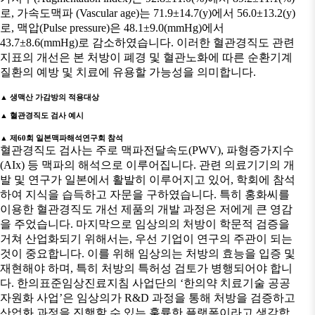
로, 가속도맥파 (Vascular age)는 71.9±14.7(y)에서 56.0±13.2(y)
로, 맥압(Pulse pressure)은 48.1±9.0(mmHg)에서
43.7±8.6(mmHg)로 감소하였습니다. 이러한 혈관경직도 관련
지표의 개선은 본 처방이 폐경 및 혈관노화에 따른 순환기계
질환의 예방 및 치료에 유용할 가능성을 의미합니다.
▲ 생맥산 가감방의 적용대상
▲ 혈관경직도 검사 예시
▲ 제60회 일본맥파해석연구회 참석
혈관경직도 검사는 주로 맥파전달속도(PWV), 파형증가지수
(AIx) 등 맥파의 해석으로 이루어집니다. 관련 의료기기의 개
발 및 연구가 일본에서 활발히 이루어지고 있어, 학회에 참석
하여 지식을 습득하고 자문을 구하였습니다. 특히 홍화씨를
이용한 혈관경직도 개선 제품의 개발 과정은 저에게 큰 영감
을 주었습니다. 마지막으로 임상의의 처방이 학문적 검증을
거쳐 산업화되기 위해서는, 우선 기업이 연구의 주관이 되는
것이 중요합니다. 이를 위해 임상의는 처방의 효능을 입증 및
재현해야 하며, 특히 처방의 특허성 검토가 병행되어야 합니
다. 한의표준임상진료지침 사업단의 ‘한의약 치료기술 공공
자원화 사업’은 임상의가 R&D 과정을 통해 처방을 검증하고
산업화 과정을 진행할 수 있는 훌륭한 플랫폼이라고 생각합